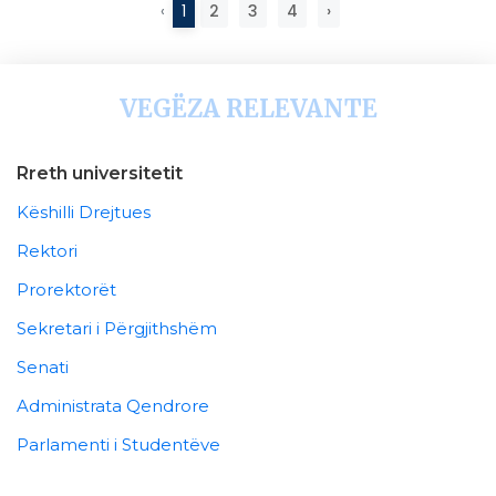
‹
1
2
3
4
›
VEGËZA RELEVANTE
Rreth universitetit
Këshilli Drejtues
Rektori
Prorektorët
Sekretari i Përgjithshëm
Senati
Administrata Qendrore
Parlamenti i Studentëve