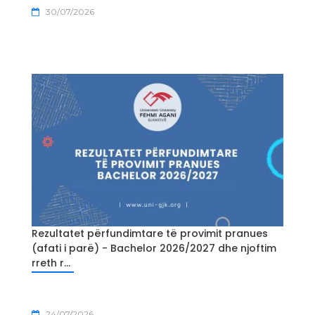
30/07/2026
Rezultatet përfundimtare të provimit pranues
(afati i parë) - Bachelor 2026/2027 dhe njoftim
rreth r...
24/07/2026